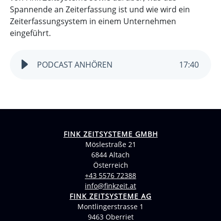
Spannende an Zeiterfassung ist und wie wird ein
Zeiterfassungsystem in einem Unternehmen
eingeführt.
PODCAST ANHÖREN
17
:
40
FINK ZEITSYSTEME GMBH
Möslestraße 21
6844 Altach
Österreich
+43 5576 72388
info@finkzeit.at
FINK ZEITSYSTEME AG
Montlingerstrasse 1
9463 Oberriet